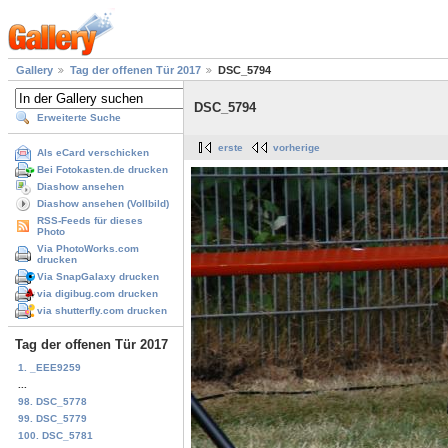
Gallery
Tag der offenen Tür 2017
DSC_5794
DSC_5794
Erweiterte Suche
erste
vorherige
Als eCard verschicken
Bei Fotokasten.de drucken
Diashow ansehen
Diashow ansehen (Vollbild)
RSS-Feeds für dieses
Photo
Via PhotoWorks.com
drucken
Via SnapGalaxy drucken
via digibug.com drucken
via shutterfly.com drucken
Tag der offenen Tür 2017
1. _EEE9259
...
98. DSC_5778
99. DSC_5779
100. DSC_5781