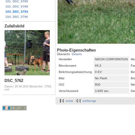
101. DSC_5785
102. DSC_5788
103. DSC_5794
104. DSC_5796
Zufallsbild
Photo-Eigenschaften
Übersicht
Details
Hersteller
NIKON CORPORATION
Mo
Blendenwert
f/6,3
Fa
Belichtungsabweichung
0 EV
Be
Blitz
No Flash
Br
DSC_5762
ISO
800
Me
Datum: 20.04.2015
Betrachtet: 17911
mal
Verschlusszeit
1/400 sec
Da
erste
vorherige