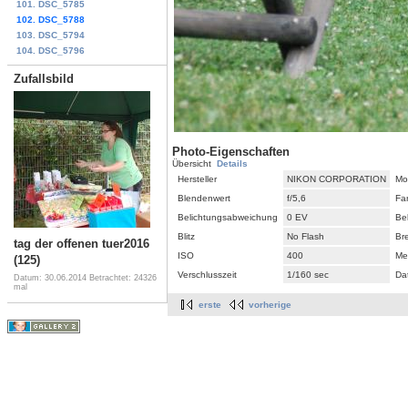
101. DSC_5785
102. DSC_5788
103. DSC_5794
104. DSC_5796
Zufallsbild
Photo-Eigenschaften
Übersicht
Details
Hersteller
NIKON CORPORATION
Mo
Blendenwert
f/5,6
Fa
Belichtungsabweichung
0 EV
Be
Blitz
No Flash
Br
tag der offenen tuer2016
ISO
400
Me
(125)
Verschlusszeit
1/160 sec
Da
Datum: 30.06.2014
Betrachtet: 24326
mal
erste
vorherige