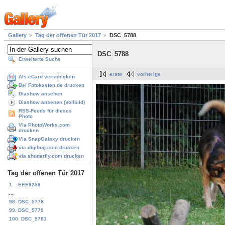
Gallery
Tag der offenen Tür 2017
DSC_5788
DSC_5788
Erweiterte Suche
erste
vorherige
Als eCard verschicken
Bei Fotokasten.de drucken
Diashow ansehen
Diashow ansehen (Vollbild)
RSS-Feeds für dieses
Photo
Via PhotoWorks.com
drucken
Via SnapGalaxy drucken
via digibug.com drucken
via shutterfly.com drucken
Tag der offenen Tür 2017
1. _EEE9259
...
98. DSC_5778
99. DSC_5779
100. DSC_5781