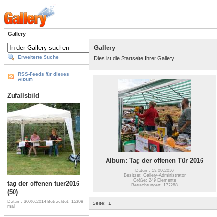
Gallery
Gallery
Erweiterte Suche
Dies ist die Startseite Ihrer Gallery
RSS-Feeds für dieses
Album
Zufallsbild
Album: Tag der offenen Tür 2016
Datum: 15.09.2016
Besitzer: Gallery-Administrator
Größe: 249 Elemente
tag der offenen tuer2016
Betrachtungen: 172288
(50)
Datum: 30.06.2014
Betrachtet: 15298
Seite:
1
mal