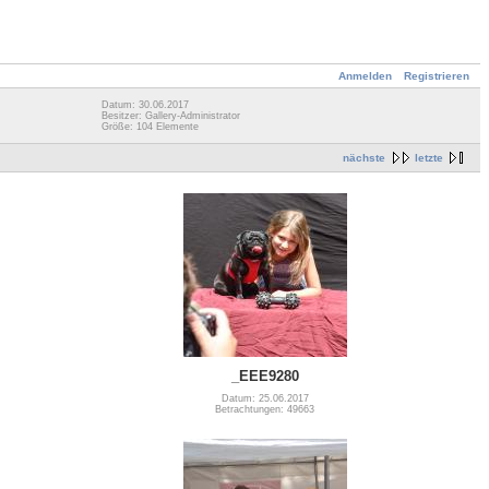
Anmelden
Registrieren
Datum: 30.06.2017
Besitzer: Gallery-Administrator
Größe: 104 Elemente
nächste
letzte
_EEE9280
Datum: 25.06.2017
Betrachtungen: 49663