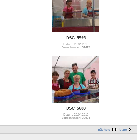
DSC_5595
Datum: 20.04.2015
Betrachtungen: 51415
DSC_5600
Datum: 20.04.2015
Betrachtungen: 39594
nächste
letzte