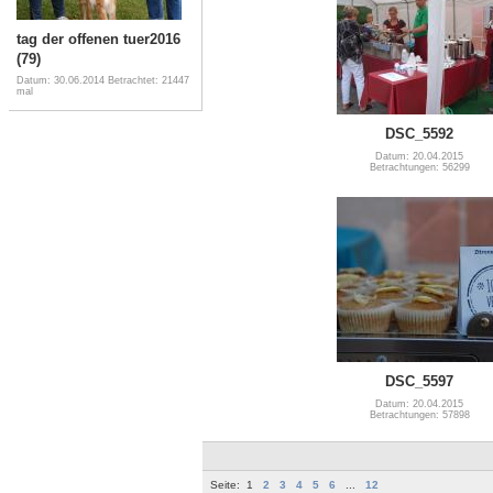
tag der offenen tuer2016
(79)
Datum: 30.06.2014
Betrachtet: 21447
mal
DSC_5592
Datum: 20.04.2015
Betrachtungen: 56299
DSC_5597
Datum: 20.04.2015
Betrachtungen: 57898
Seite:
1
2
3
4
5
6
...
12