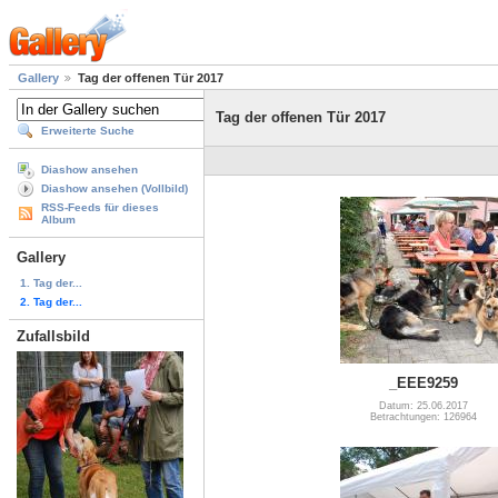
Gallery
Tag der offenen Tür 2017
Tag der offenen Tür 2017
Erweiterte Suche
Diashow ansehen
Diashow ansehen (Vollbild)
RSS-Feeds für dieses
Album
Gallery
1. Tag der...
2. Tag der...
Zufallsbild
_EEE9259
Datum: 25.06.2017
Betrachtungen: 126964