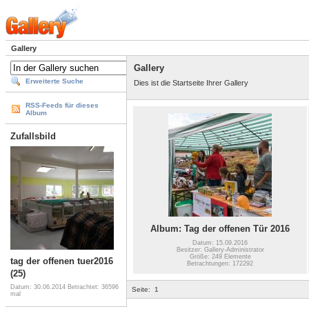
Gallery
Gallery
Erweiterte Suche
Dies ist die Startseite Ihrer Gallery
RSS-Feeds für dieses
Album
Zufallsbild
Album: Tag der offenen Tür 2016
Datum: 15.09.2016
Besitzer: Gallery-Administrator
Größe: 249 Elemente
tag der offenen tuer2016
Betrachtungen: 172292
(25)
Datum: 30.06.2014
Betrachtet: 36596
Seite:
1
mal