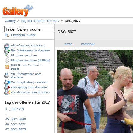
Gallery
Tag der offenen Tür 2017
DSC_5677
DSC_5677
Erweiterte Suche
erste
vorherige
Als eCard verschicken
Bei Fotokasten.de drucken
Diashow ansehen
Diashow ansehen (Vollbild)
RSS-Feeds für dieses
Photo
Via PhotoWorks.com
drucken
Via SnapGalaxy drucken
via digibug.com drucken
via shutterfly.com drucken
Tag der offenen Tür 2017
1. _EEE9259
...
45. DSC_5668
46. DSC_5672
47. DSC_5675