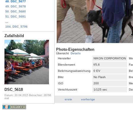
48. DSC_5677
49. DSC_5678
50. DSC_5680
51. DSC_5681
...
104. DSC_5796
Zufallsbild
Photo-Eigenschaften
Übersicht
Details
Hersteller
NIKON CORPORATION
Mo
Blendenwert
f/5,6
Fa
Belichtungsabweichung
0 EV
Be
Blitz
No Flash
Br
ISO
200
Me
DSC_5618
Verschlusszeit
1/125 sec
Da
Datum: 20.04.2015
Betrachtet: 28768
mal
erste
vorherige