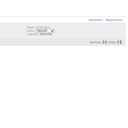
Anmelden
Registrieren
Datum: 20.04.2015
Größe:
Vollgröße:
3008x2000
nächste
letzte