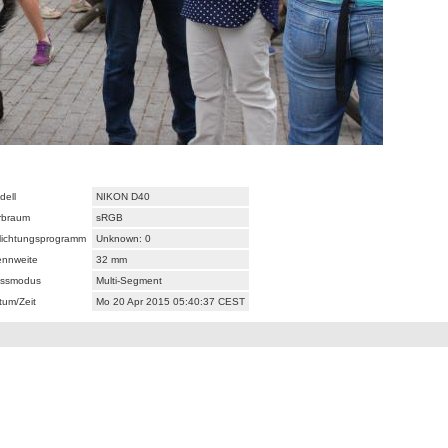
dell
NIKON D40
rbraum
sRGB
lichtungsprogramm
Unknown: 0
ennweite
32 mm
ssmodus
Multi-Segment
tum/Zeit
Mo 20 Apr 2015 05:40:37 CEST