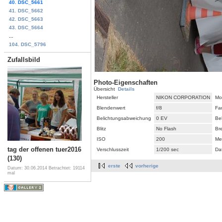
40. DSC_5661
41. DSC_5662
42. DSC_5663
43. DSC_5664
...
104. DSC_5796
Zufallsbild
Photo-Eigenschaften
Übersicht
Details
Hersteller
NIKON CORPORATION
Mo
Blendenwert
f/8
Fa
Belichtungsabweichung
0 EV
Be
Blitz
No Flash
Br
ISO
200
Me
tag der offenen tuer2016
Verschlusszeit
1/200 sec
Da
(130)
erste
vorherige
Datum: 30.06.2014
Betrachtet: 19114
mal