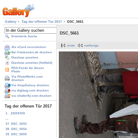
Gallery
Tag der offenen Tür 2017
DSC_5661
DSC_5661
Erweiterte Suche
erste
vorherige
Als eCard verschicken
Bei Fotokasten.de drucken
Diashow ansehen
Diashow ansehen (Vollbild)
RSS-Feeds für dieses
Photo
Via PhotoWorks.com
drucken
Via SnapGalaxy drucken
via digibug.com drucken
via shutterfly.com drucken
Tag der offenen Tür 2017
1. _EEE9259
...
37. DSC_5652
38. DSC_5654
39. DSC_5659