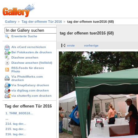
Gallery
Tag der offenen Tür 2016
tag der offenen tuer2016 (68)
tag der offenen tuer2016 (68)
Erweiterte Suche
erste
vorherige
Als eCard verschicken
Bei Fotokasten.de drucken
Diashow ansehen
Diashow ansehen (Vollbild)
RSS-Feeds für dieses
Photo
Via PhotoWorks.com
drucken
Via SnapGalaxy drucken
via digibug.com drucken
via shutterfly.com drucken
Tag der offenen Tür 2016
1. THWI_80D518...
...
214. tag der...
215. tag der...
216. tag der...