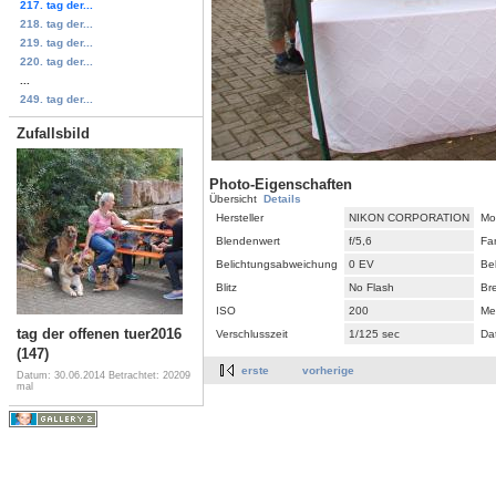
217. tag der...
218. tag der...
219. tag der...
220. tag der...
...
249. tag der...
Zufallsbild
Photo-Eigenschaften
Übersicht
Details
Hersteller
NIKON CORPORATION
Mo
Blendenwert
f/5,6
Fa
Belichtungsabweichung
0 EV
Be
Blitz
No Flash
Br
ISO
200
Me
tag der offenen tuer2016
Verschlusszeit
1/125 sec
Da
(147)
erste
vorherige
Datum: 30.06.2014
Betrachtet: 20209
mal